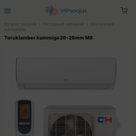
Каталог товаров
/
Расходный материал
/
Крепежные
материалы
Toruklamber kummiga 26-28mm M8
Ваша корзина пуста