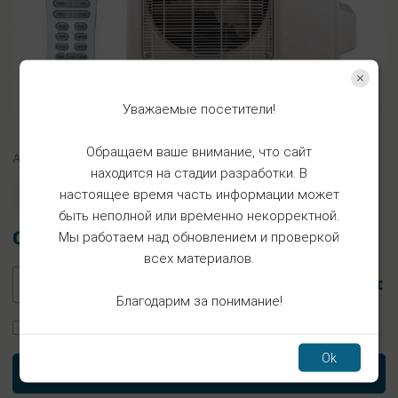
Уважаемые посетители!
Обращаем ваше внимание, что сайт
Арт.
KL26-28
находится на стадии разработки. В
настоящее время часть информации может
Есть в наличии
быть неполной или временно некорректной.
0.81€
Мы работаем над обновлением и проверкой
всех материалов.
0.81 €
Благодарим за понимание!
Заказать установку
Ok
В корзину