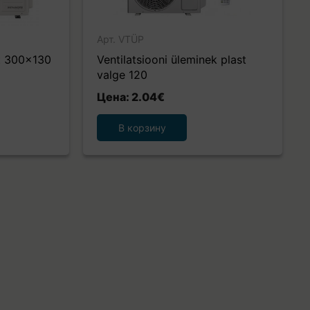
Арт. VTÜP
st 300x130
Ventilatsiooni üleminek plast
valge 120
Цена: 2.04€
В корзину