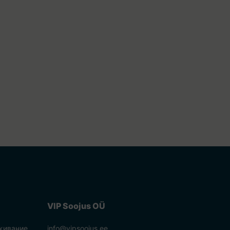
VIP Soojus OÜ
живание
info@vipsoojus.ee