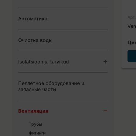
Elektrikeevis torud ja liitmikud PE
Радиаторы
PEM plastliitmikud PE torule
Подогрев пола
Арт
Автоматика
Фитинги
Ven
Краны
Trappid
Очистка воды
Цен
Isolatsioon ja tarvikud
Изоляция
Пеллетное оборудование и
Isolatsiooni tarvikud
запасные части
Вентиляция
Трубы
Фитинги