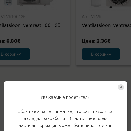
. VTVR100125
Арт. VTVR
tilatsiooni ventrest 100-125
Ventilatsiooni ventre
а: 6.80€
Цена: 2.36€
В корзину
В корзину
Уважаемые посетители!
Обращаем ваше внимание, что сайт находится
на стадии разработки. В настоящее время
часть информации может быть неполной или