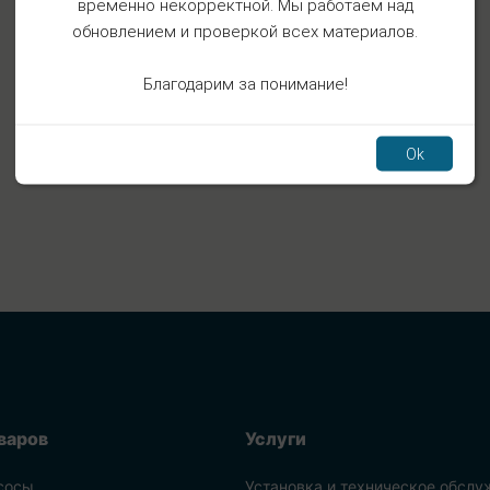
временно некорректной. Мы работаем над
обновлением и проверкой всех материалов.
Благодарим за понимание!
Ok
варов
Услуги
сосы
Установка и техническое обслу