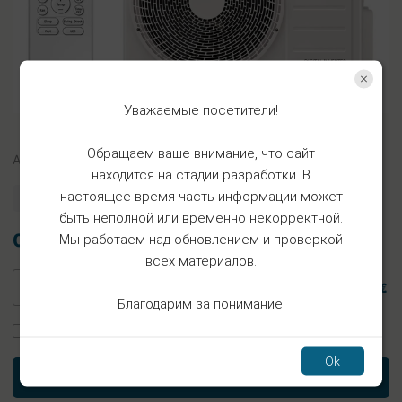
Уважаемые посетители!
Обращаем ваше внимание, что сайт
Арт.
KLP2x14/16
находится на стадии разработки. В
настоящее время часть информации может
Есть в наличии
быть неполной или временно некорректной.
0.50€
Мы работаем над обновлением и проверкой
всех материалов.
0.50 €
Благодарим за понимание!
Заказать установку
Ok
В корзину