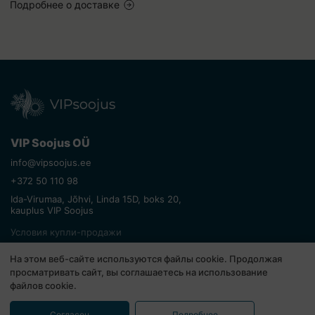
Подробнее о доставке
VIP Soojus OÜ
info@vipsoojus.ee
+372 50 110 98
Ida-Virumaa, Jõhvi, Linda 15D, boks 20,
kauplus VIP Soojus
Условия купли-продажи
Возврат товара
На этом веб-сайте используются файлы cookie. Продолжая
Политика конфиденциальности
просматривать сайт, вы соглашаетесь на использование
файлов cookie.
© Все права защищены. VIP Soojus 2026
Согласен
Подробнее