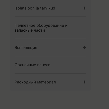
Isolatsioon ja tarvikud
Изоляция
Пеллетное оборудование и
Isolatsiooni tarvikud
запасные части
Вентиляция
Трубы
Солнечные панели
Фитинги
Вентагрегаты
Расходный материал
Крепежные материалы
Кабельные муфты
Электроматериалы