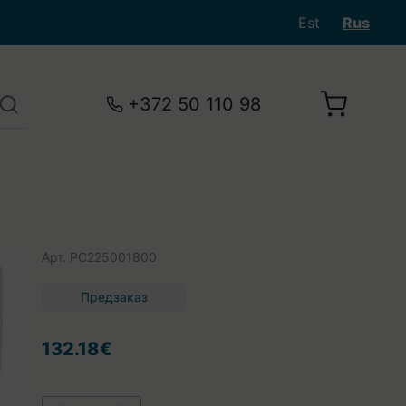
Est
Rus
+372 50 110 98
Арт.
PC225001800
Предзаказ
132.18€
Ваша корзина пуста