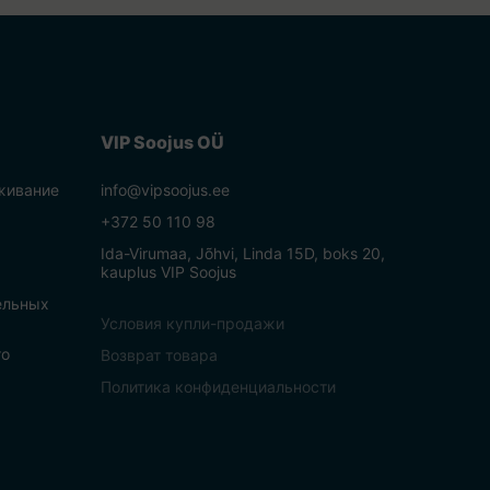
VIP Soojus OÜ
живание
info@vipsoojus.ee
+372 50 110 98
Ida-Virumaa, Jõhvi, Linda 15D, boks 20,
kauplus VIP Soojus
ельных
Условия купли-продажи
го
Возврат товара
Политика конфиденциальности