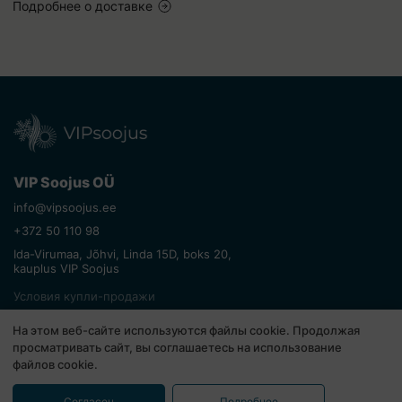
Подробнее о доставке
VIP Soojus OÜ
info@vipsoojus.ee
+372 50 110 98
Ida-Virumaa, Jõhvi, Linda 15D, boks 20,
kauplus VIP Soojus
Условия купли-продажи
Возврат товара
На этом веб-сайте используются файлы cookie. Продолжая
Политика конфиденциальности
просматривать сайт, вы соглашаетесь на использование
файлов cookie.
© Все права защищены. VIP Soojus 2026
Согласен
Подробнее