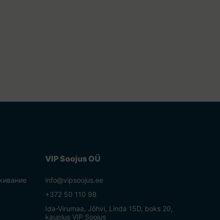
VIP Soojus OÜ
живание
info@vipsoojus.ee
+372 50 110 98
Ida-Virumaa, Jõhvi, Linda 15D, boks 20,
kauplus VIP Soojus