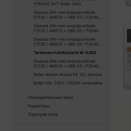
Elektrikeevis torud ja liitmikud PE
VVM320 RVT Boiler 206L
PEM plastliitmikud PE torule
Siseosa õhk-vesi soojuspumbale
F2120 / AMS10 + HBS 05 / F2040
Фитинги
VVM 320 R
Siseosa õhk-vesi soojuspumbale
Краны
F2120 / AMS10 + HBS 05 / F2040
VVM 500
Trappid
Siseosa õhk-vesi soojuspumbale
F2120 / AMS10 + HBS 05 / F2040
VVM S 320 R EM
Tarbevee mahtboilerid W-E300
Siseosa õhk-vesi soojuspumbale
F2120 / AMS10 + HBS 05 / F2040
VVM310
Boiler Ariston Andris RS 15L ülemine
Boiler 50L 230V, 1500W vertikaalne
Расширительные баки
Радиаторы
Подогрев пола