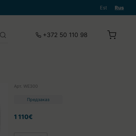
Est
Rus
+372 50 110 98
Арт.
WE300
Предзаказ
1 110€
Ваша корзина пуста