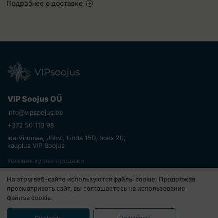
Подробнее о доставке
VIP Soojus OÜ
info@vipsoojus.ee
+372 50 110 98
Ida-Virumaa, Jõhvi, Linda 15D, boks 20,
kauplus VIP Soojus
Условия купли-продажи
Возврат товара
На этом веб-сайте используются файлы cookie. Продолжая
Политика конфиденциальности
просматривать сайт, вы соглашаетесь на использование
файлов cookie.
© Все права защищены. VIP Soojus 2026
Согласен
Подробнее