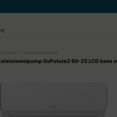
e paigaldus ja hooldus
i paigaldus ja puhastus
lised tööd
e kataloog
/
Tsirkulatsioonipumbad
de paigaldus ja hooldus
rkulatsioonipump GoFuture2 60-25 LCD koos 
e paigaldus ja hooldus
di juurde