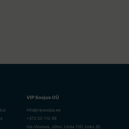
VIP Soojus OÜ
dus
info@vipsoojus.ee
us
+372 50 110 98
Ida-Virumaa, Jõhvi, Linda 15D, boks 20,