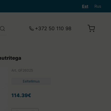
Est
Rus
+372 50 110 98
mutritega
Art.
GF26025
Eeltellimus
114.39€
Teie ostukorv on tühi.