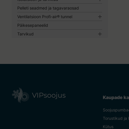
Isolatsioon
Pelleti seadmed ja tagavaraosad
Isolatsiooni tarvikud
Ventilatsioon Profi-air® tunnel
Torud ja tarvikud Profi-air
Päikesepaneelid
Ventilatsiooni Profi-air kastid ja tarvikud
Tarvikud
Ventilatsiooni Profi-air muud osad
Kinnitustarvikud
Kaabli hülsid
Elektrimaterjalid
Kaupade ka
Soojuspumba
Torustikud ja 
Kütus