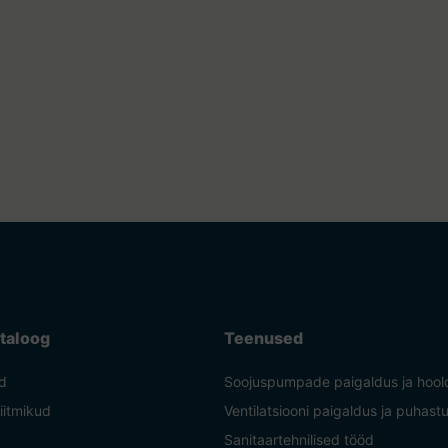
taloog
Teenused
d
Soojuspumpade paigaldus ja hool
liitmikud
Ventilatsiooni paigaldus ja puhast
Sanitaartehnilised tööd