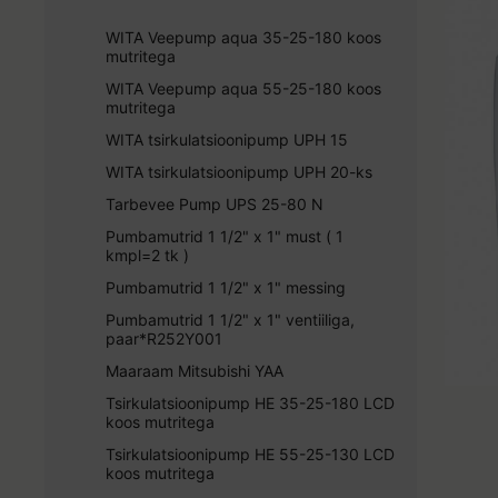
Elektrikeevis torud ja liitmikud
Radiaatorid
WITA Veepump aqua 35-25-180 koos
PEM plastliitmikud PE torule
Põrandaküte
mutritega
Vasest torud ja pressliitmikud
WITA Veepump aqua 55-25-180 koos
Kuulkraanid ja ventiilid
mutritega
Trappid
WITA tsirkulatsioonipump UPH 15
WITA tsirkulatsioonipump UPH 20-ks
Tarbevee Pump UPS 25-80 N
Pumbamutrid 1 1/2" x 1" must ( 1
kmpl=2 tk )
Pumbamutrid 1 1/2" x 1" messing
Pumbamutrid 1 1/2" x 1" ventiiliga,
paar*R252Y001
Maaraam Mitsubishi YAA
Tsirkulatsioonipump HE 35-25-180 LCD
koos mutritega
Tsirkulatsioonipump HE 55-25-130 LCD
koos mutritega