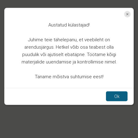
Austatud külastajad!
Juhime teie tähelepanu, et veebileht on
arendusjärgus. Hetkel võib osa teabest olla
puudulik või ajutiselt ebatäpne. Töötame kõigi
materjalide uuendamise ja kontrollimise nimel.
Täname mõistva suhtumise eest!
Ok