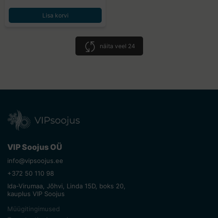
Lisa korvi
näita veel 24
VIP Soojus OÜ
info@vipsoojus.ee
+372 50 110 98
Ida-Virumaa, Jõhvi, Linda 15D, boks 20,
kauplus VIP Soojus
Müügitingimused