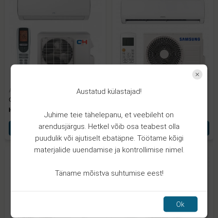
Art. GP28SS
Art. GP281VK
Austatud külastajad!
GP PÕLV SS 28- 90° GAASPRESS
GP VK 28x1" GAASPRESS
Hind: 7.71€
Hind: 8.47€
Juhime teie tähelepanu, et veebileht on
arendusjärgus. Hetkel võib osa teabest olla
Lisa korvi
Lisa korvi
puudulik või ajutiselt ebatäpne. Töötame kõigi
materjalide uuendamise ja kontrollimise nimel.
HIT
Täname mõistva suhtumise eest!
Ok