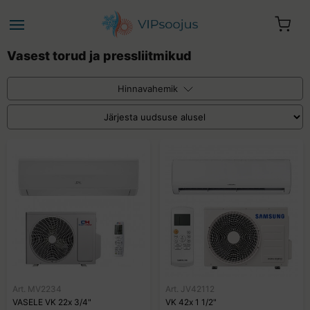
Vasest torud ja pressliitmikud
Hinnavahemik
€
€
-
Teie ostukorv on tühi.
Art. MV2234
Art. JV42112
VASELE VK 22x 3/4"
VK 42x 1 1/2"