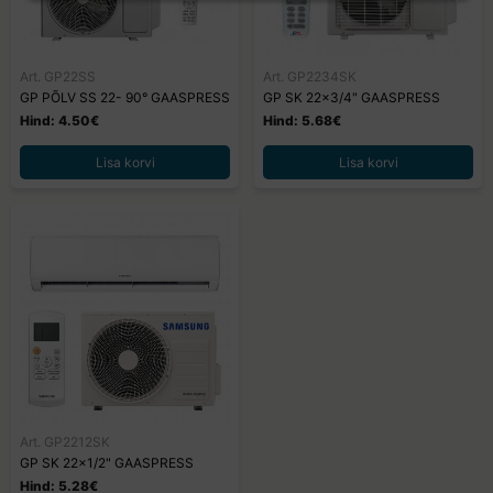
Art. GP22SS
Art. GP2234SK
GP PÕLV SS 22- 90° GAASPRESS
GP SK 22x3/4" GAASPRESS
Hind: 4.50€
Hind: 5.68€
Lisa korvi
Lisa korvi
Art. GP2212SK
GP SK 22x1/2" GAASPRESS
Hind: 5.28€