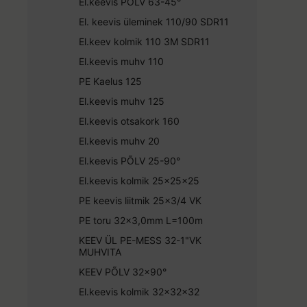
El.keevis PÕLV 63-45°
El. keevis üleminek 110/90 SDR11
El.keev kolmik 110 3M SDR11
El.keevis muhv 110
PE Kaelus 125
El.keevis muhv 125
El.keevis otsakork 160
El.keevis muhv 20
El.keevis PÕLV 25-90°
El.keevis kolmik 25x25x25
PE keevis liitmik 25x3/4 VK
PE toru 32x3,0mm L=100m
KEEV ÜL PE-MESS 32-1"VK
MUHVITA
KEEV PÕLV 32x90°
El.keevis kolmik 32x32x32