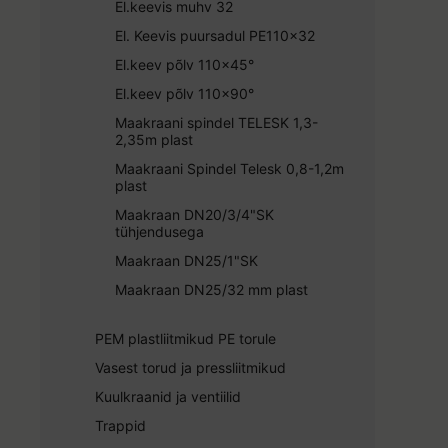
El.keevis muhv 32
El. Keevis puursadul PE110x32
El.keev põlv 110x45°
El.keev põlv 110x90°
Maakraani spindel TELESK 1,3-
2,35m plast
Maakraani Spindel Telesk 0,8-1,2m
plast
Maakraan DN20/3/4"SK
tühjendusega
Maakraan DN25/1"SK
Maakraan DN25/32 mm plast
PEM plastliitmikud PE torule
Vasest torud ja pressliitmikud
Kuulkraanid ja ventiilid
Trappid