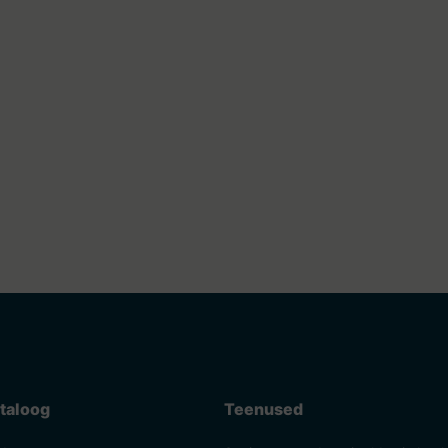
taloog
Teenused