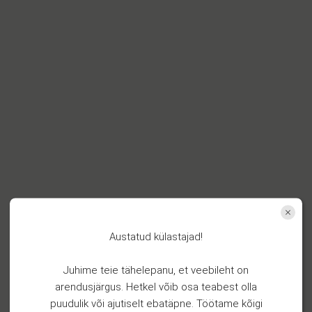
Austatud külastajad!
Juhime teie tähelepanu, et veebileht on
arendusjärgus. Hetkel võib osa teabest olla
puudulik või ajutiselt ebatäpne. Töötame kõigi