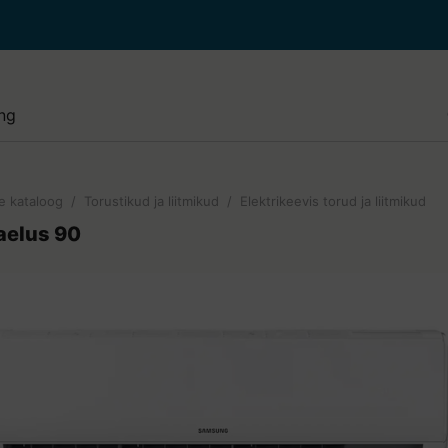
e paigaldus ja hooldus
i paigaldus ja puhastus
lised tööd
e kataloog
/
Torustikud ja liitmikud
/
Elektrikeevis torud ja liitmikud
de paigaldus ja hooldus
Kaelus 90
e paigaldus ja hooldus
di juurde