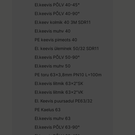
El.keevis PÕLV 40-45°
El.keevis PÕLV 40-90°
El.keev kolmik 40 3M SDR11
El.keevis muhv 40
PE keevis pimeots 40
El. keevis üleminek 50/32 SDR11
El.keevis PÕLV 50-90°
El.keevis muhv 50
PE toru 63x3,8mm PN10 L=100m
El.keevis liitmik 63x2"SK
El.keevis liitmik 63x2"VK
El. Keevis puursadul PE63/32
PE Kaelus 63
El.keevis muhv 63
El.keevis PÕLV 63-90°