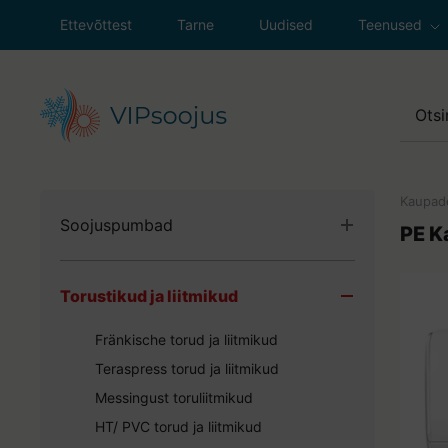
Ettevõttest
Tarne
Uudised
Teenused
Soojuspumpad
Ventilatsioon
Sanitaartehni
Kaupad
Soojuspumbad
Küttesüsteemi
PE 
Maasoojuspumbad
Gaasiseadmet
Torustikud ja liitmikud
Õhk-vesi soojuspumbad
Väljasõit klien
Õhk-õhk soojuspumbad
Fränkische torud ja liitmikud
Ventilatsioonisoojuspumbad
Teraspress torud ja liitmikud
SPLIT süsteemid
Messingust toruliitmikud
Paigaldustarvikud ja lisaseadmed
HT/ PVC torud ja liitmikud