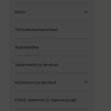
Kütus
Boilerid
Tsirkulatsioonipumbad
Paisupaagid
Radiaatorid
Põrandaküte
Automaatika
Veearvestid ja tarvikud
Isolatsioon ja tarvikud
Isolatsioon
Pelleti seadmed ja tagavaraosad
Isolatsiooni tarvikud