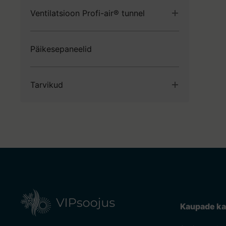
Ventilatsioon Profi-air® tunnel
Torud ja tarvikud Profi-air
Päikesepaneelid
Ventilatsiooni Profi-air kastid ja tarvikud
Ventilatsiooni Profi-air muud osad
Tarvikud
Kinnitustarvikud
Kaabli hülsid
Elektrimaterjalid
Kaupade ka