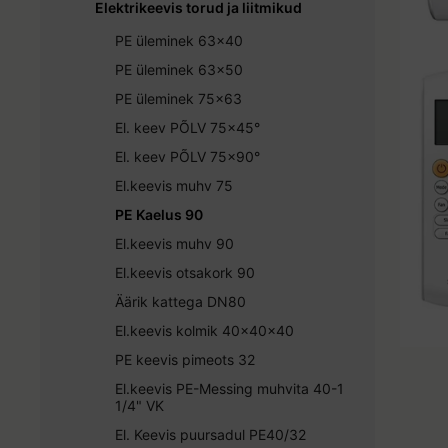
Elektrikeevis torud ja liitmikud
PE üleminek 63x40
PE üleminek 63x50
PE üleminek 75x63
El. keev PÕLV 75x45°
El. keev PÕLV 75x90°
El.keevis muhv 75
PE Kaelus 90
El.keevis muhv 90
El.keevis otsakork 90
Äärik kattega DN80
El.keevis kolmik 40x40x40
PE keevis pimeots 32
El.keevis PE-Messing muhvita 40-1
1/4" VK
El. Keevis puursadul PE40/32