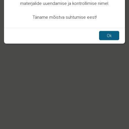
materjalide uuendamise ja kontrollimise nimel.
Täname mõistva suhtumise eest!
Ok