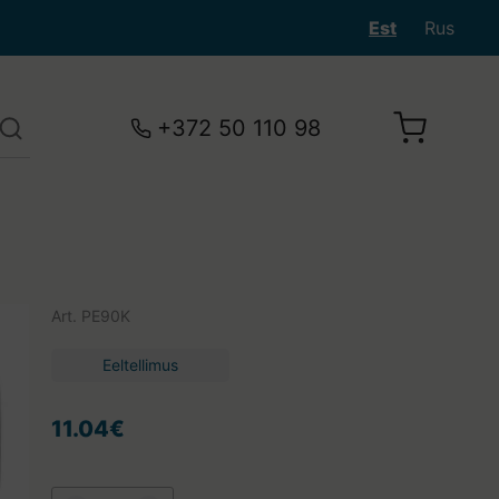
Est
Rus
+372 50 110 98
Art.
PE90K
Eeltellimus
11.04€
Teie ostukorv on tühi.