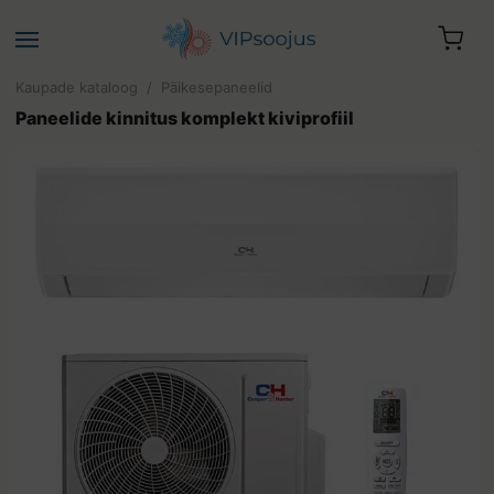
Kaupade kataloog
/
Päikesepaneelid
Paneelide kinnitus komplekt kiviprofiil
Teie ostukorv on tühi.