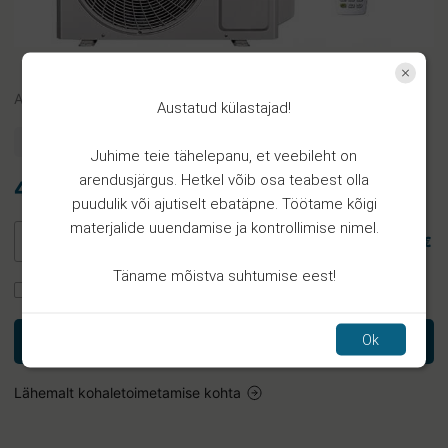
Art.
PV
Austatud külastajad!
Eeltellimus
Juhime teie tähelepanu, et veebileht on
arendusjärgus. Hetkel võib osa teabest olla
48.36€
puudulik või ajutiselt ebatäpne. Töötame kõigi
materjalide uuendamise ja kontrollimise nimel.
48.36 €
Täname mõistva suhtumise eest!
Tellin paigaldust
Ok
Lisa korvi
Lähemalt kohaletoimetamise kohta