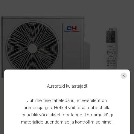
Austatud külastajad!
Juhime teie tähelepanu, et veebileht on
arendusjärgus. Hetkel võib osa teabest olla
puudulik või ajutiselt ebatäpne. Töötame kõigi
materjalide uuendamise ja kontrollimise nimel.