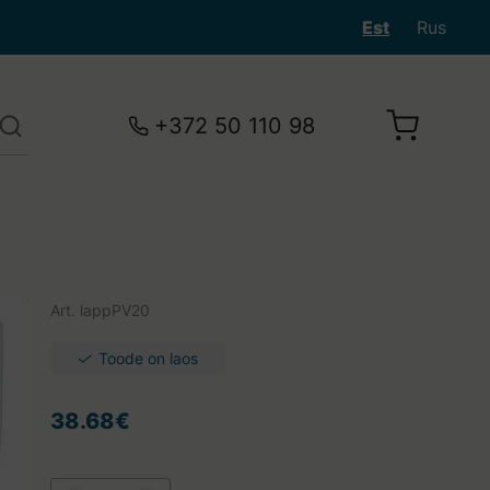
Est
Rus
+372 50 110 98
Art.
lappPV20
Toode on laos
38.68€
Teie ostukorv on tühi.