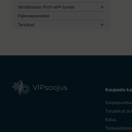
Ventilatsioon Profi-air® tunnel
Torud ja tarvikud Profi-air
Päikesepaneelid
Ventilatsiooni Profi-air kastid ja tarvikud
Tarvikud
Ventilatsiooni Profi-air muud osad
Kinnitustarvikud
Kaabli hülsid
Elektrimaterjalid
Kaupade ka
Soojuspumba
Torustikud ja 
Kütus
Tsirkulatsioo