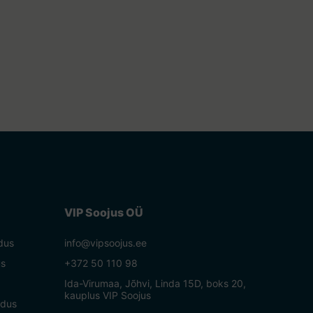
VIP Soojus OÜ
dus
info@vipsoojus.ee
us
+372 50 110 98
Ida-Virumaa, Jõhvi, Linda 15D, boks 20,
kauplus VIP Soojus
ldus