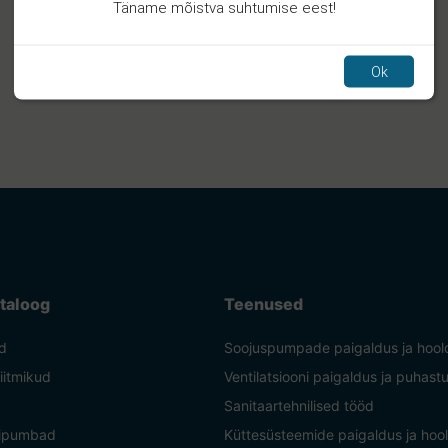
Täname mõistva suhtumise eest!
Ok
taloog
Teenused
d
Soojuspumpade paigaldus ja hool
liitmikud
Ventilatsiooni paigaldus ja puhast
Sanitaartehnilised tööd
nipumbad
Küttesüsteemide paigaldus ja hoo