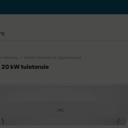
e paigaldus ja hooldus
i paigaldus ja puhastus
lised tööd
e kataloog
/
Pelleti seadmed ja tagavaraosad
de paigaldus ja hooldus
p 20 kW tuletorule
e paigaldus ja hooldus
di juurde