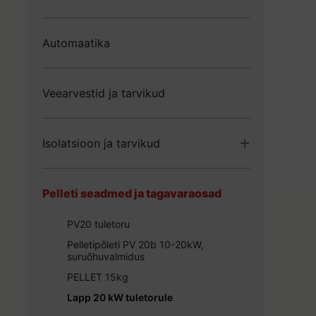
Elektrikeevis torud ja liitmikud
Radiaatorid
PEM plastliitmikud PE torule
Põrandaküte
Automaatika
Vasest torud ja pressliitmikud
Kuulkraanid ja ventiilid
Trappid
Veearvestid ja tarvikud
Isolatsioon ja tarvikud
Isolatsioon
Pelleti seadmed ja tagavaraosad
Isolatsiooni tarvikud
PV20 tuletoru
Pelletipõleti PV 20b 10-20kW,
suruõhuvalmidus
PELLET 15kg
Lapp 20 kW tuletorule