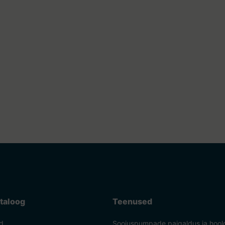
taloog
Teenused
d
Soojuspumpade paigaldus ja hool