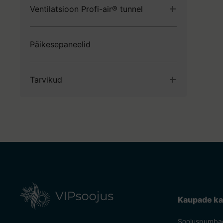
Ventilatsioon Profi-air® tunnel
Torud ja tarvikud Profi-air
Päikesepaneelid
Ventilatsiooni Profi-air kastid ja tarvikud
Ventilatsiooni Profi-air muud osad
Tarvikud
Kinnitustarvikud
Kaabli hülsid
Elektrimaterjalid
Kaupade ka
Soojuspumba