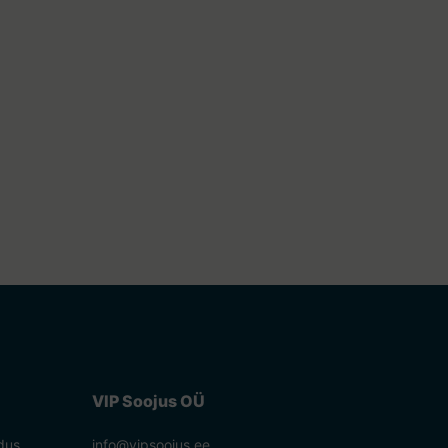
VIP Soojus OÜ
dus
info@vipsoojus.ee