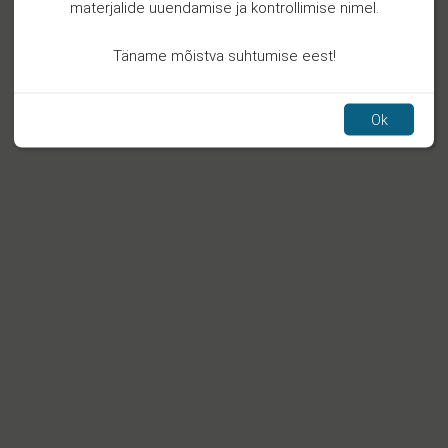
materjalide uuendamise ja kontrollimise nimel.
Täname mõistva suhtumise eest!
Ok