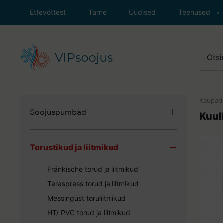
Ettevõttest
Tarne
Uudised
Teenused
Soojuspumpad
Ventilatsioon
Sanitaartehni
Kaupad
Soojuspumbad
Küttesüsteemi
Kuu
Maasoojuspumbad
Gaasiseadmet
Torustikud ja liitmikud
Õhk-vesi soojuspumbad
Väljasõit klien
Õhk-õhk soojuspumbad
Fränkische torud ja liitmikud
Ventilatsioonisoojuspumbad
Teraspress torud ja liitmikud
SPLIT süsteemid
Messingust toruliitmikud
Paigaldustarvikud ja lisaseadmed
HT/ PVC torud ja liitmikud