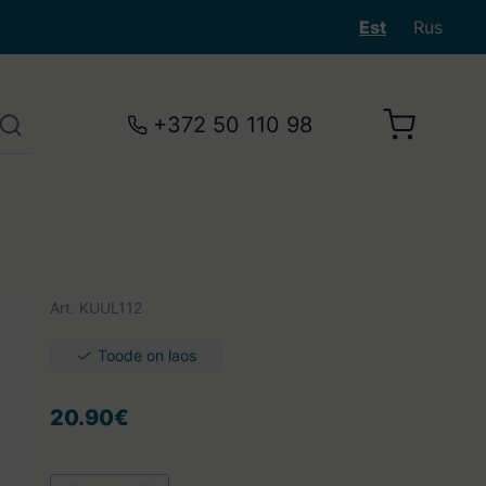
Est
Rus
+372 50 110 98
Art.
KUUL112
Toode on laos
20.90€
Teie ostukorv on tühi.