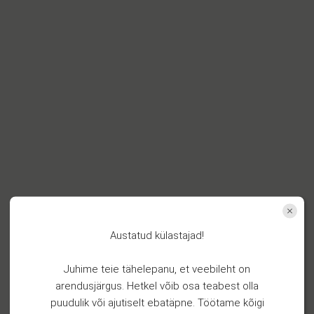
Austatud külastajad!
Juhime teie tähelepanu, et veebileht on
arendusjärgus. Hetkel võib osa teabest olla
puudulik või ajutiselt ebatäpne. Töötame kõigi