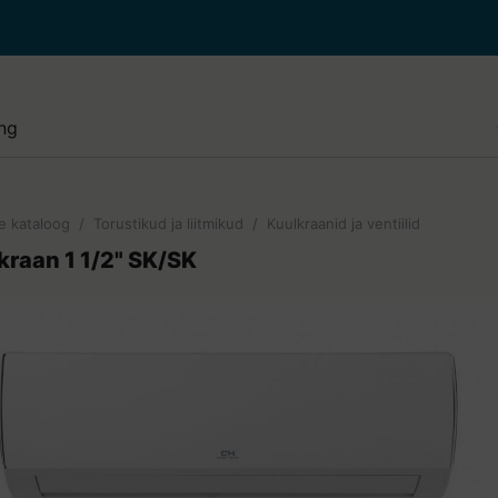
e paigaldus ja hooldus
i paigaldus ja puhastus
lised tööd
e kataloog
/
Torustikud ja liitmikud
/
Kuulkraanid ja ventiilid
de paigaldus ja hooldus
lkraan 1 1/2" SK/SK
e paigaldus ja hooldus
di juurde