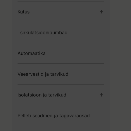
Kütus
Boilerid
Tsirkulatsioonipumbad
Paisupaagid
Radiaatorid
Põrandaküte
Automaatika
Veearvestid ja tarvikud
Isolatsioon ja tarvikud
Isolatsioon
Pelleti seadmed ja tagavaraosad
Isolatsiooni tarvikud