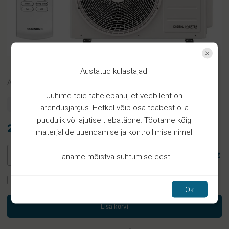
Austatud külastajad!
Art.
dpf m8*60-105
Juhime teie tähelepanu, et veebileht on
Toode on laos
arendusjärgus. Hetkel võib osa teabest olla
puudulik või ajutiselt ebatäpne. Töötame kõigi
2.02€
materjalide uuendamise ja kontrollimise nimel.
2.02 €
Täname mõistva suhtumise eest!
Tellin paigaldust
Ok
Lisa korvi