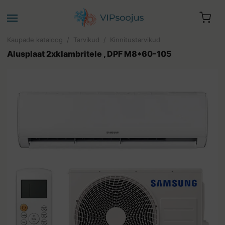
Kaupade kataloog
/
Tarvikud
/
Kinnitustarvikud
Alusplaat 2xklambritele , DPF M8*60-105
Teie ostukorv on tühi.