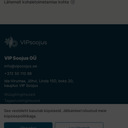
Lähemalt kohaletoimetamise kohta
VIP Soojus OÜ
info@vipsoojus.ee
+372 50 110 98
Ida-Virumaa, Jõhvi, Linda 15D, boks 20,
kauplus VIP Soojus
Müügitingimused
Tagastustingimused
Privaatsuspoliitika
See veebileht kasutab küpsiseid. Jätkamisel nõustud meie
küpsisepoliitikaga.
© Kõik õigused kaitstud. VIP Soojus 2026
Olen nõus
Loe lähemalt