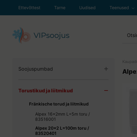
Ettevõttest
Tarne
Uudised
Teenused
Soojuspumpad
Ventilatsioon
Sanitaartehni
Kaupad
Soojuspumbad
Küttesüsteemi
Alp
Maasoojuspumbad
Gaasiseadmet
Torustikud ja liitmikud
Õhk-vesi soojuspumbad
Väljasõit klien
Õhk-õhk soojuspumbad
Fränkische torud ja liitmikud
Ventilatsioonisoojuspumbad
Alpex 16x2mm L=5m toru /
SPLIT süsteemid
83516001
Paigaldustarvikud ja lisaseadmed
Alpex 20x2 L=100m toru /
83520401