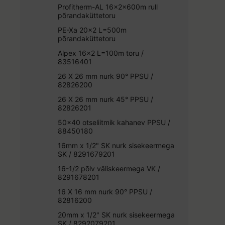
Profitherm-AL 16x2x600m rull
põrandaküttetoru
PE-Xa 20x2 L=500m
põrandaküttetoru
Alpex 16x2 L=100m toru /
83516401
26 X 26 mm nurk 90° PPSU /
82826200
26 X 26 mm nurk 45° PPSU /
82826201
50x40 otseliitmik kahanev PPSU /
88450180
16mm x 1/2" SK nurk sisekeermega
SK / 8291679201
16-1/2 põlv väliskeermega VK /
8291678201
16 X 16 mm nurk 90° PPSU /
82816200
20mm x 1/2" SK nurk sisekeermega
SK / 8292079201