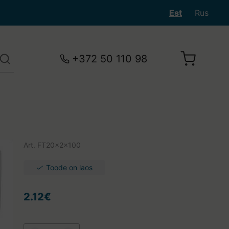
Est
Rus
+372 50 110 98
Art.
FT20x2x100
Toode on laos
2.12€
Teie ostukorv on tühi.