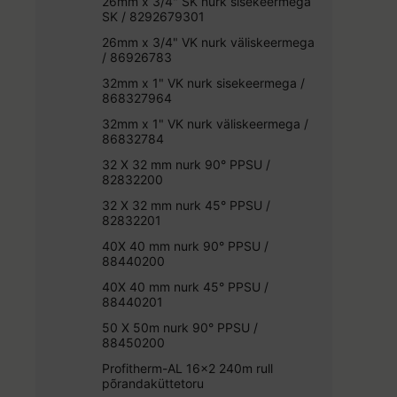
26mm x 3/4" SK nurk sisekeermega
SK / 8292679301
26mm x 3/4" VK nurk väliskeermega
/ 86926783
32mm x 1" VK nurk sisekeermega /
868327964
32mm x 1" VK nurk väliskeermega /
86832784
32 X 32 mm nurk 90° PPSU /
82832200
32 X 32 mm nurk 45° PPSU /
82832201
40X 40 mm nurk 90° PPSU /
88440200
40X 40 mm nurk 45° PPSU /
88440201
50 X 50m nurk 90° PPSU /
88450200
Profitherm-AL 16x2 240m rull
põrandaküttetoru