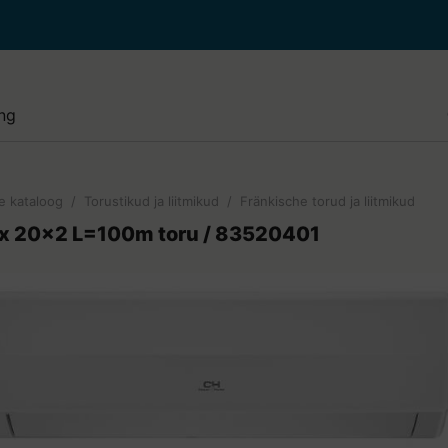
e paigaldus ja hooldus
i paigaldus ja puhastus
lised tööd
e kataloog
/
Torustikud ja liitmikud
/
Fränkische torud ja liitmikud
de paigaldus ja hooldus
ex 20x2 L=100m toru / 83520401
e paigaldus ja hooldus
di juurde