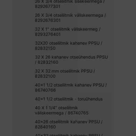
26 X 3/4 otseliitmik sisekeermega /
8292677301
26 X 3/4 otseliitmik väliskeermega /
8292676301
32 X 1" otseliitmik väliskeermeg /
8293276401
32X20 otseliitmik kahenev PPSU /
82832150
32 X 26 kahanev otseühendus PPSU
/ 82832160
32 X 32 mm otseliitmik PPSU /
82832100
40x1 1/2 otseliitmik kahanev PPSU /
86740766
40x1 1/2 otseliitmik - toruühendus
40 X 1 1/4" otseliitmik
väliskeermega / 86740765
40x26 otseliitmik kahanev PPSU /
82840160
40x32 otseliitmik kahanev PPSU /