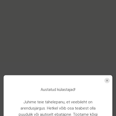
Austatud külastajad!
Juhime teie tähelepanu, et veebileht on
arendusjärgus. Hetkel võib osa teabest olla
puudulik või ajutiselt ebatäpne. Töötame kõigi