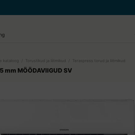
e paigaldus ja hooldus
i paigaldus ja puhastus
lised tööd
e kataloog
/
Torustikud ja liitmikud
/
Teraspress torud ja liitmikud
de paigaldus ja hooldus
15 mm MÖÖDAVIIGUD SV
e paigaldus ja hooldus
di juurde