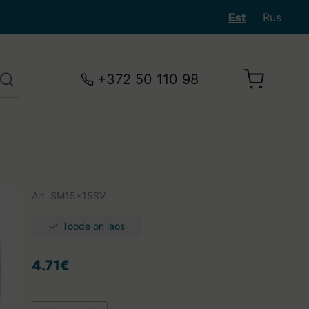
Est
Rus
+372 50 110 98
Art.
SM15x15SV
Toode on laos
4.71€
Teie ostukorv on tühi.