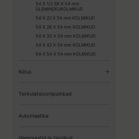
54 X 1/2 SK X 54 mm
ÜLEMINEKUKOLMIKUD
54 X 22 X 54 mm KOLMIKUD
54 X 28 X 54 mm KOLMIKUD
54 X 35 X 54 mm KOLMIKUD
54 X 42 X 54 mm KOLMIKUD
54 X 54 X 54 mm KOLMIKUD
Teraspresstoru 15*1,2 L=3m
Kütus
Teraspresstoru 18*1,2 L=3m
Teraspresstoru 22*1,5 L=3m
Messingust toruliitmikud
Boilerid
Teraspresstoru 28*1,5 L=3m
HT/ PVC torud ja liitmikud
Tsirkulatsioonipumbad
Paisupaagid
Teraspresstoru 35*1,5 L=3m
Elektrikeevis torud ja liitmikud
Radiaatorid
Teraspresstoru 42*1,5 L=6m
PEM plastliitmikud PE torule
Põrandaküte
Automaatika
Teraspresstoru 54*1,5 L=6m
Vasest torud ja pressliitmikud
15 X 1/2"sk X 15 mm KOLMIKUD
Kuulkraanid ja ventiilid
15 X 15 X 15 mm KOLMIKUD
Trappid
Veearvestid ja tarvikud