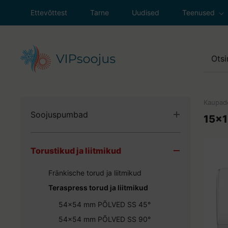
Ettevõttest
Tarne
Uudised
Teenused
Soojuspumpad
Ventilatsioon
Sanitaartehni
Kaupad
Soojuspumbad
Küttesüsteemi
15x
Maasoojuspumbad
Gaasiseadmet
Torustikud ja liitmikud
Õhk-vesi soojuspumbad
Väljasõit klien
Õhk-õhk soojuspumbad
Fränkische torud ja liitmikud
Ventilatsioonisoojuspumbad
Teraspress torud ja liitmikud
SPLIT süsteemid
54x54 mm PÕLVED SS 45°
Paigaldustarvikud ja lisaseadmed
54x54 mm PÕLVED SS 90°